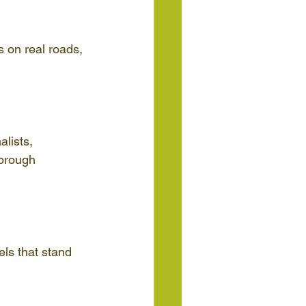
 on real roads, 
lists, 
horough 
ls that stand 