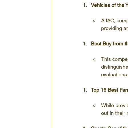
Vehicles of the
AJAC, compr
providing an
Best Buy from t
This compen
distinguish
evaluations
Top 16 Best Fam
While provi
out in their