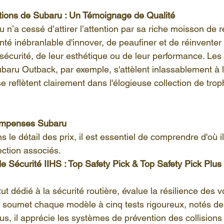
ctions de Subaru : Un Témoignage de Qualité
ation Subaru
Moteur Subaru
Pneus Subaru
Subaru C
u n’a cessé d’attirer l’attention par sa riche moisson de
té inébranlable d'innover, de peaufiner et de réinventer 
r sécurité, de leur esthétique ou de leur performance. Les
aru Outback, par exemple, s'attèlent inlassablement à la
 se reflètent clairement dans l'élogieuse collection de tro
mpenses Subaru
 le détail des prix, il est essentiel de comprendre d'où i
lection associés.
e Sécurité IIHS : Top Safety Pick & Top Safety Pick Plus
itut dédié à la sécurité routière, évalue la résilience des v
Il soumet chaque modèle à cinq tests rigoureux, notés de
us, il apprécie les systèmes de prévention des collisions e