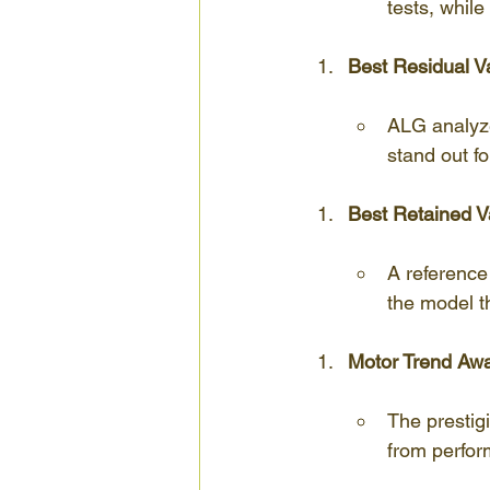
tests, while
Best Residual V
ALG analyze
stand out fo
Best Retained V
A reference
the model th
Motor Trend Aw
The prestig
from perfor