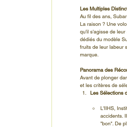
Les Multiples Distin
Financement Subaru
Spécific
Au fil des ans, Subar
La raison ? Une volon
qu'il s'agisse de leu
Vente de Subaru
dédiés du modèle Sub
fruits de leur labeur
marque.
Panorama des Réco
Avant de plonger dans
et les critères de sé
Les Sélections d
L'IIHS, Inst
accidents. 
"bon". De pl