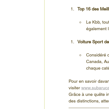
Top 16 des Meill
Le Kbb, tou
également l
Voiture Sport d
Considéré c
Canada, Aut
chaque caté
Pour en savoir davant
visiter 
www.subaruca
Grâce à une quête in
des distinctions, att