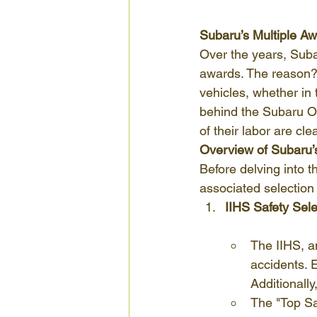
Subaru’s Multiple Aw
Over the years, Suba
awards. The reason? 
vehicles, whether in 
behind the Subaru Out
of their labor are cle
Overview of Subaru’
Before delving into th
associated selection c
IIHS Safety Sele
The IIHS, an
accidents. 
Additionally
The "Top Saf