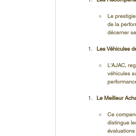
Le prestigi
de la perfo
décerner s
Les Véhicules d
L'AJAC, reg
véhicules su
performanc
Le Meilleur Acha
Ce compendi
distingue l
évaluations