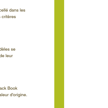
cellé dans les 
 critères 
dèles se 
de leur 
lack Book 
eur d'origine.