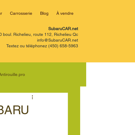
r
Carrosserie
Blog
À vendre
SubaruCAR.net
0 boul. Richelieu, route 112, Richelieu Qc
info@SubaruCAR.net
Textez ou téléphonez (450) 658-5963
Antirouille.pro
aru Legacy
BARU
Clef Verte