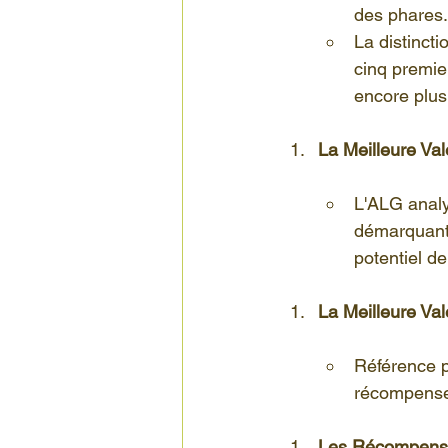
des phares.
La distinct
cinq premier
encore plus
La Meilleure Va
L'ALG analy
démarquant p
potentiel de
La Meilleure Va
Référence p
récompense 
Les Récompense