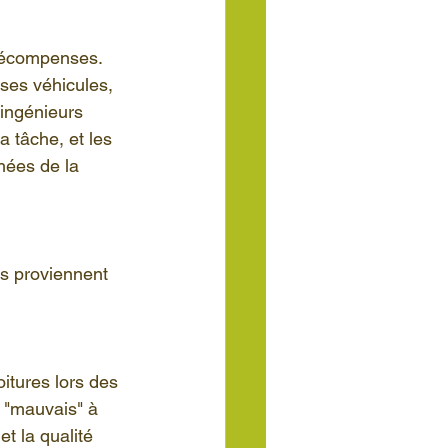
oncept CAR
 récompenses. 
ses véhicules, 
 ingénieurs 
 tâche, et les 
phées de la 
ls proviennent 
oitures lors des 
 "mauvais" à 
t la qualité 