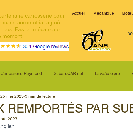
Accueil
Mécanique
Moteu
partenaire carrosserie pour
hicules accidentés, agréé
ances. Pas de mécanique
30
le moment.
Carrosserie Raymond
SubaruCAR.net
LaveAuto.pro
25 mai 2023
3 min de lecture
Subaru WRX
Subaru BRZ
Subaru Impreza
Sub
IX REMPORTÉS PAR SU
août 2023
strek
Subaru Forester
Subaru Ascent
Subaru Solterra
English