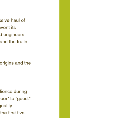
sive haul of 
ent its 
ed engineers 
and the fruits 
 origins and the 
lience during 
oor" to "good." 
uality.
he first five 