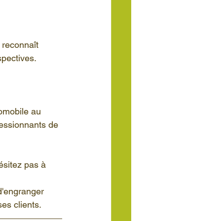
 reconnaît 
pectives.
omobile au 
essionnants de 
ésitez pas à 
d'engranger 
es clients.