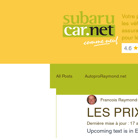
Votre 
les vé
assur
pour 
All Posts
AutoproRaymond.net
Francois Raymond
VitreDauto.pro
Moteur Subaru
LES PR
Dernière mise à jour :
17 
Subaru Outback
Subaru Cros
Upcoming text is in 