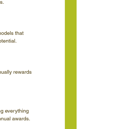
s.
odels that 
tential.
nually rewards 
ng everything 
nnual awards.