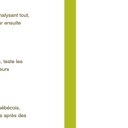
alysant tout, 
r ensuite 
 teste les 
eurs 
uébécois, 
e après des 