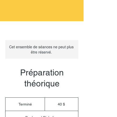
Cet ensemble de séances ne peut plus
être réservé.
Préparation
théorique
40 dollars
canadiens
Terminé
T
40 $
e
r