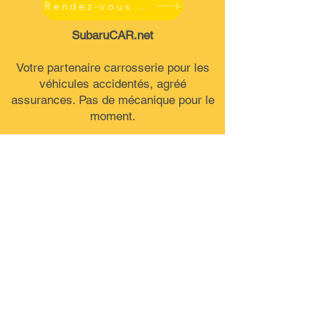
Rendez-vous en ligne
SubaruCAR.net
Votre partenaire carrosserie pour les
véhicules accidentés, agréé
assurances. Pas de mécanique pour le
moment.
300 Boul. Richelieu, route 112,
Richelieu Qc
info@SubaruCAR.net
Textez ou téléphonez
(450) 658-5963
SubaruCAR.net est un concessionnaire et centre
de service indépendant. Nous ne sommes PAS un
centre de service ou un concessionnaire Subaru
autorisé et nous ne sommes d’AUCUNE façon
affiliés avec le groupe de Société Subaru.