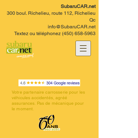
SubaruCAR.net
300 boul. Richelieu, route 112, Richelieu
Qc
info@SubaruCAR.net
Textez ou téléphonez
(450) 658-5963
Votre partenaire carrosserie pour les
véhicules accidentés, agréé
assurances. Pas de mécanique pour
le moment.