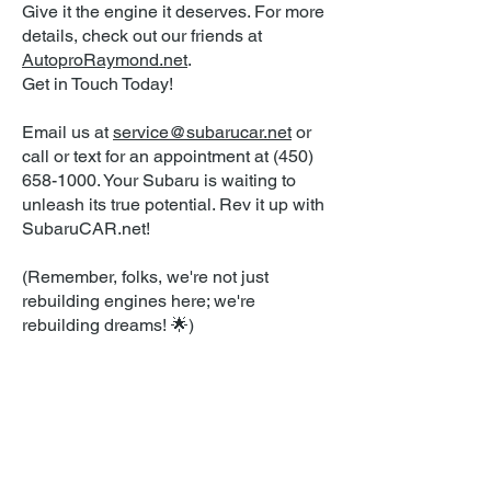
Give it the engine it deserves. For more
details, check out our friends at
AutoproRaymond.net
.
Get in Touch Today!
Email us at
service@subarucar.net
or
call or text for an appointment at
(450)
658-1000
. Your Subaru is waiting to
unleash its true potential. Rev it up with
SubaruCAR.net!
(Remember, folks, we're not just
rebuilding engines here; we're
rebuilding dreams! 🌟)