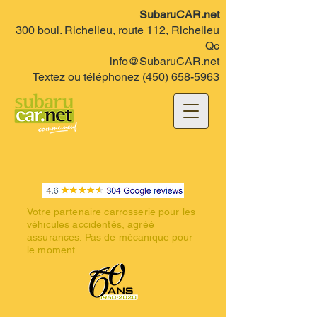
SubaruCAR.net
300 boul. Richelieu, route 112, Richelieu
Qc
info@SubaruCAR.net
Textez ou téléphonez
(450) 658-5963
Votre partenaire carrosserie pour les
véhicules accidentés, agréé
assurances. Pas de mécanique pour
le moment.