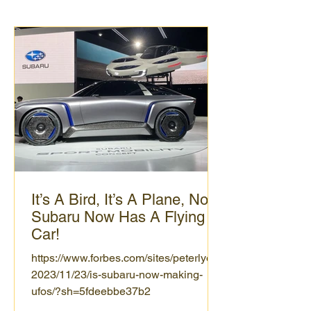
It’s A Bird, It’s A Plane, No,
Subaru Now Has A Flying
Car!
https://www.forbes.com/sites/peterlyon/
2023/11/23/is-subaru-now-making-
ufos/?sh=5fdeebbe37b2