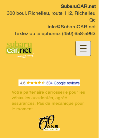
SubaruCAR.net
300 boul. Richelieu, route 112, Richelieu
Qc
info@SubaruCAR.net
Textez ou téléphonez
(450) 658-5963
Votre partenaire carrosserie pour les
véhicules accidentés, agréé
assurances. Pas de mécanique pour
le moment.