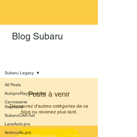
Blog Subaru
Blog
Subaru Legacy
All Posts
Posts à venir
AutoproRaymond.net
Carrosserie
Découvrez d'autres catégories de ce
Raymond
blog ou revenez plus tard.
SubaruCAR.net
LaveAuto.pro
Antirouille.pro
Rendez-vous en ligne