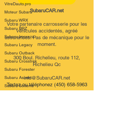
VitreDauto.pro
SubaruCAR.net
Moteur Subaru
Subaru WRX
Votre partenaire carrosserie pour les
Subaru BRZ
véhicules accidentés, agréé
Subaru Impreza
assurances. Pas de mécanique pour le
moment.
Subaru Legacy
Subaru Outback
300 Boul. Richelieu, route 112,
Subaru Crosstrek
Richelieu Qc
Subaru Forester
info@SubaruCAR.net
Subaru Ascent
Textez ou téléphonez
(450) 658-5963
Subaru Solterra
Clef Verte
SubaruCAR.net est un concessionnaire et centre
Financement
de service indépendant. Nous ne sommes PAS un
Subaru
centre de service ou un concessionnaire Subaru
Spécification
autorisé et nous ne sommes d’AUCUNE façon
Subaru
affiliés avec le groupe de Société Subaru.
Moteur Subaru
© SubaruCAR.net Est.