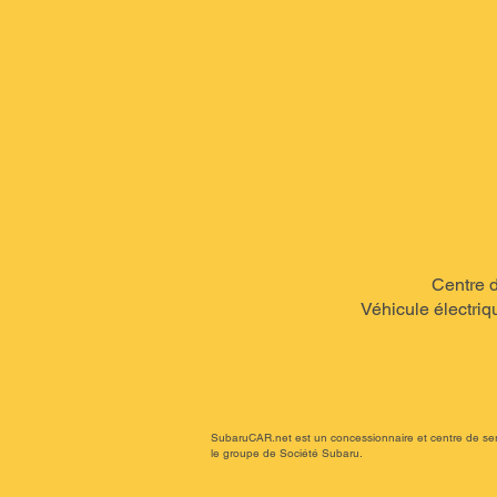
Centre d
Véhicule électriqu
SubaruCAR.net est un concessionnaire et centre de se
le groupe de Société Subaru.