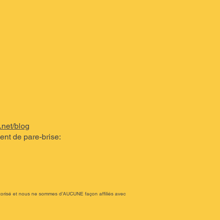
.net/blog
t de pare-brise:
orisé et nous ne sommes d’AUCUNE façon affiliés avec