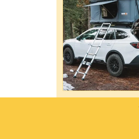
Subaru Outback
Subaru Cros
Financement Subaru
Spécific
Vente de Subaru