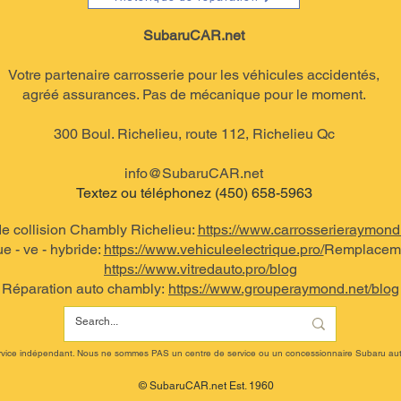
SubaruCAR.net
Votre partenaire carrosserie pour les véhicules accidentés,
agréé assurances. Pas de mécanique pour le moment.
300 Boul. Richelieu, route 112, Richelieu Qc
info@SubaruCAR.net
Textez ou téléphonez (450) 658-5963
e collision Chambly Richelieu:
https://www.carrosserieraymond
e - ve - hybride:
https://www.vehiculeelectrique.pro/
Remplacemen
https://www.vitredauto.pro/blog
Réparation auto chambly:
https://www.grouperaymond.net/blog
rvice indépendant. Nous ne sommes PAS un centre de service ou un concessionnaire Subaru aut
© SubaruCAR.net Est. 1960