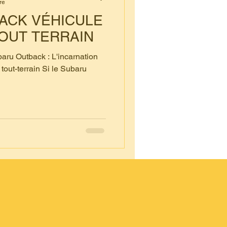
re
ACK VÉHICULE
Clef Verte
OUT TERRAIN
baru Outback : L'incarnation
oncept CAR
 tout-terrain Si le Subaru