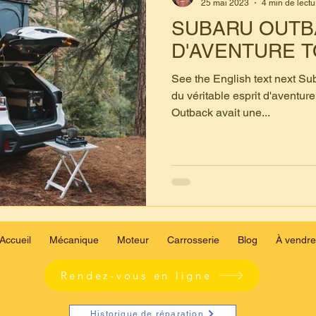
25 mai 2023
4 min de lectu
SUBARU OUTB
strek
Subaru Forester
Subaru Ascent
Subaru Solterra
D'AVENTURE T
See the English text next Su
ation Subaru
Moteur Subaru
Pneus Subaru
Subaru C
du véritable esprit d'aventure
Outback avait une...
Accueil
Mécanique
Moteur
Carrosserie
Blog
À vendre
Rendez-vous en ligne
Historique de réparation