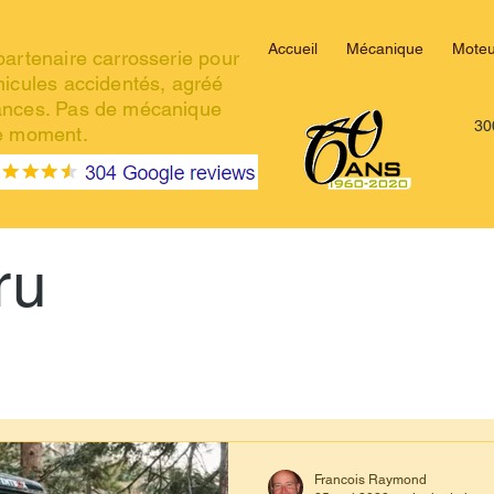
Accueil
Mécanique
Moteu
partenaire carrosserie pour
hicules accidentés, agréé
ances. Pas de mécanique
30
le moment.
ru
Carrosserie Raymond
SubaruCAR.net
LaveAuto.pro
Subaru WRX
Subaru BRZ
Subaru Impreza
Sub
Francois Raymond