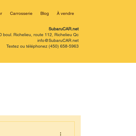
r
Carrosserie
Blog
À vendre
SubaruCAR.net
0 boul. Richelieu, route 112, Richelieu Qc
info@SubaruCAR.net
Textez ou téléphonez (450) 658-5963
Antirouille.pro
aru Legacy