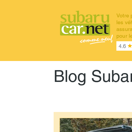
Votre 
les vé
assur
pour 
Blog Suba
All Posts
AutoproRaymond.net
VitreDauto.pro
Moteur Subaru