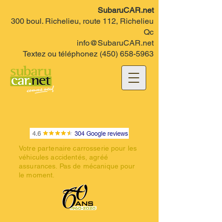
SubaruCAR.net
300 boul. Richelieu, route 112, Richelieu
Qc
info@SubaruCAR.net
Textez ou téléphonez
(450) 658-5963
Votre partenaire carrosserie pour les
véhicules accidentés, agréé
assurances. Pas de mécanique pour
le moment.