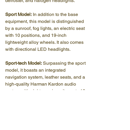
defroster, and halogen headlights.
Sport Model:
 In addition to the base 
equipment, this model is distinguished 
by a sunroof, fog lights, an electric seat 
with 10 positions, and 19-inch 
lightweight alloy wheels. It also comes 
with directional LED headlights.
Sport-tech Model:
 Surpassing the sport 
model, it boasts an integrated 
navigation system, leather seats, and a 
high-quality Harman Kardon audio 
system with eight speakers. It sports 19-
inch alloy wheels.
Eyesight Technology:
 Available for the 
sport and sport-tech models since 
2015, Eyesight is a driving assistance 