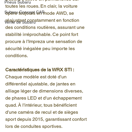
Pneus Subaru
toutes les roues. En clair, la voiture 
Subaru Concept CAR
opère toujours en mode AWD, se 
réajustant constamment en fonction 
Vente de Subaru
des conditions routières, assurant une 
stabilité irréprochable. Ce point fort 
procure à l'Impreza une sensation de 
sécurité inégalée peu importe les 
conditions.
Caractéristiques de la WRX STI :
Chaque modèle est doté d'un 
différentiel ajustable, de jantes en 
alliage léger de dimensions diverses, 
de phares LED et d'un échappement 
quad. À l'intérieur, tous bénéficient 
d'une caméra de recul et de sièges 
sport depuis 2015, garantissant confort 
lors de conduites sportives.