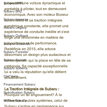
proposant une voiture dynamique et 
Subaru WRX
agréable à piloter, tout en demeurant 
Subaru BRZ
économique. Avec son moteur Boxeur 
Subaru Impreza
suralimenté et sa traction intégrale 
symétrique constante, elle promet une 
Subaru Legacy
expérience de conduite inédite et s'est 
Subaru Outback
forgé une renommée en matière de 
polyvalence et de performance. 
Subaru Crosstrek
Redéfinie en 2015, elle arbore 
Subaru Forester
désormais un design plus audacieux et 
Subaru Ascent
contemporain qui la place en tête de sa 
catégorie. Sa capacité exceptionnelle 
Subaru Solterra
lui a valu la réputation qu'elle détient 
Clef Verte
actuellement.
Financement Subaru
La Traction Intégrale de Subaru :
Spécification Subaru
Pourquoi un tel engouement? À la 
différence d'autres systèmes, celui de 
Moteur Subaru
Subaru s'active en permanence sur 