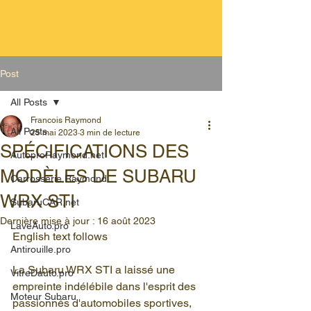
Post
All Posts
Francois Raymond
All Posts
25 mai 2023
3 min de lecture
SPÉCIFICATIONS DES
AutoproRaymond.net
MODÈLES DE SUBARU
Carrosserie Raymond
WRX STI
SubaruCAR.net
Dernière mise à jour :
16 août 2023
LaveAuto.pro
English text follows
Antirouille.pro
La Subaru WRX STI a laissé une 
VitreDauto.pro
empreinte indélébile dans l'esprit des 
Moteur Subaru
passionnés d'automobiles sportives, 